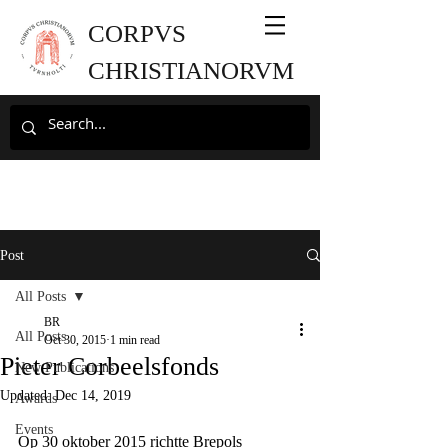
CORPVS
CHRISTIANORVM
Post
All Posts
BR
All Posts
Oct 30, 2015
1 min read
Pieter Corbeelsfonds
New Publications
Updated:
Dec 14, 2019
Awards
Events
Op 30 oktober 2015 richtte Brepols 