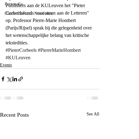
Personalia
Publishers aan de KULeuven het "Pieter 
Corbeelsfonds voor steun aan de Letteren" 
Clavis Clavium: Newsletter
op. Professor Pierre-Marie Hombert 
(Parijs/Rijsel) sprak bij die gelegenheid over 
het wetenschappelijke belang van kritische 
tekstedities.
#PieterCorbeels
#PierreMarieHombert
#KULeuven
Events
Recent Posts
See All