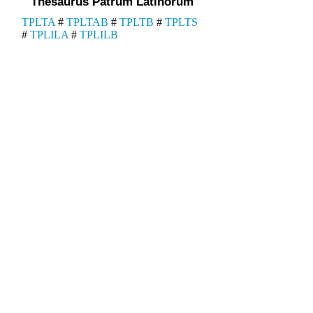
Thesaurus Patrum Latinorum
TPLTA
#
TPLTAB
#
TPLTB
#
TPLTS
#
TPLILA
#
TPLILB
Lexica Latina Medii Aevi
Medieval Latin Dictionaries
Series Apocryphorum.
Instrumenta