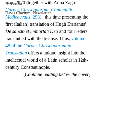
from 2020 (together with Anna Zago: 
Personalia
Corpus Christianorum. Continuatio 
Clavis Clavium: Newsletter
Medieaevalis
, 298
) , this time presenting the 
first (Italian) translation of Hugh Eterianus' 
De sancto et immortali Deo
 and four letters 
transmitted with the treatise. Thus, 
volume 
48 of the 
Corpus Christianorum in 
Translation
 offers a unique insight into the 
intellectual world of a Latin scholar in 12th-
century Constantinople.
[
Continue reading below the cover
]