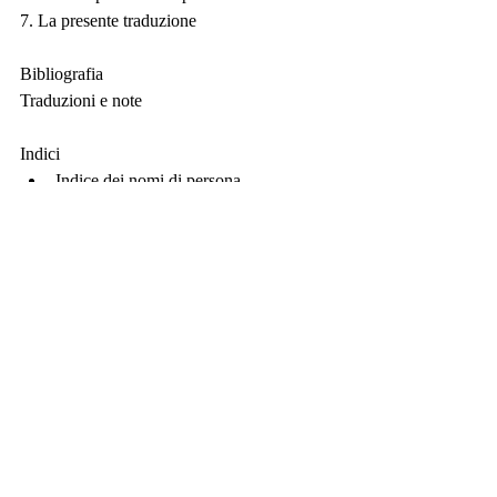
7. La presente traduzione
Bibliografia
Traduzioni e note
Indici
Indice dei nomi di persona
Indice dei nomi di luogo
Indice delle fonti scritturistiche
Indice delle fonti non scritturistiche
Pietro Podolak
 (Arezzo, 1979) ha compiuto 
i suoi studi alla Scuola Normale Superiore e 
all’Università di Pisa. È stato borsista di 
ricerca presso la SISMEL (Firenze) e presso 
l’Alexander von Humboldt-Stiftung
New Publications