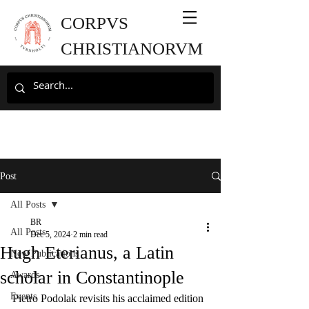
CORPVS
CHRISTIANORVM
Post
All Posts
BR
All Posts
Dec 5, 2024
2 min read
Hugh Eterianus, a Latin
New Publications
scholar in Constantinople
Awards
Events
Pietro Podolak revisits his acclaimed edition 