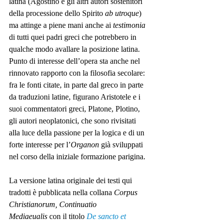
latina (Agostino e gli altri autori sostenitori 
della processione dello Spirito 
ab utroque
) 
ma attinge a piene mani anche ai 
testimonia
di tutti quei padri greci che potrebbero in 
qualche modo avallare la posizione latina. 
Punto di interesse dell’opera sta anche nel 
rinnovato rapporto con la filosofia secolare: 
fra le fonti citate, in parte dal greco in parte 
da traduzioni latine, figurano Aristotele e i 
suoi commentatori greci, Platone, Plotino, 
gli autori neoplatonici, che sono rivisitati 
alla luce della passione per la logica e di un 
forte interesse per l’
Organon
 già sviluppati 
nel corso della iniziale formazione parigina.
La versione latina originale dei testi qui 
tradotti è pubblicata nella collana 
Corpus 
Christianorum, Continuatio 
Mediaeualis
 con il titolo 
De sancto et 