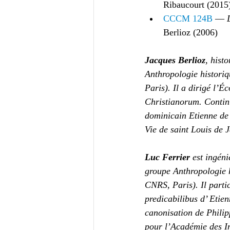
Ribaucourt (2015
CCCM 124B
 — 
Berlioz (2006)
Jacques Berlioz
, hist
Anthropologie histori
Paris). Il a dirigé l’É
Christianorum. Continu
dominicain Etienne de 
Vie de saint Louis de J
Luc Ferrier
 est ingén
groupe Anthropologie 
CNRS, Paris). Il partic
predicabilibus d’ Etie
canonisation de Philip
pour l’Académie des Ins