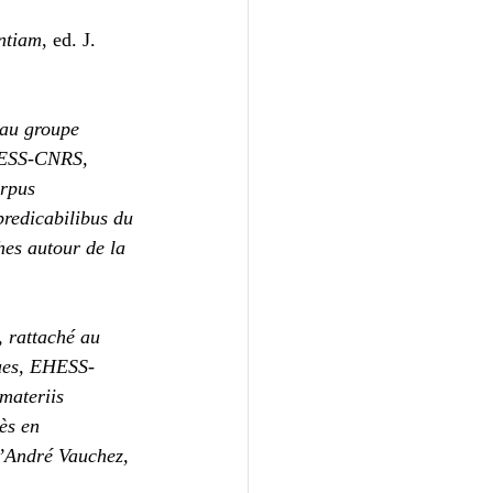
entiam
, ed. J. 
 au groupe 
HESS-CNRS, 
orpus 
predicabilibus du 
es autour de la 
, rattaché au 
ques, EHESS-
materiis 
ès en 
d’André Vauchez, 