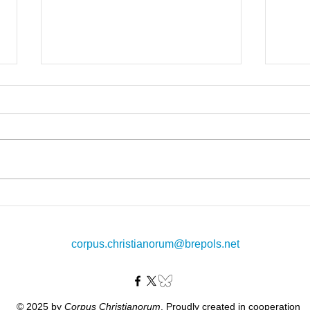
The Latin Hermes in Translation
Out 
Forth
corpus.christianorum@brepols.net
© 2025 by
Corpus Christianorum
. Proudly created in cooperation