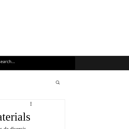
terials
s de diversis 