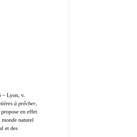
 – Lyon, v. 
tières à prêcher
, 
 propose en effet 
u monde naturel 
l et des 