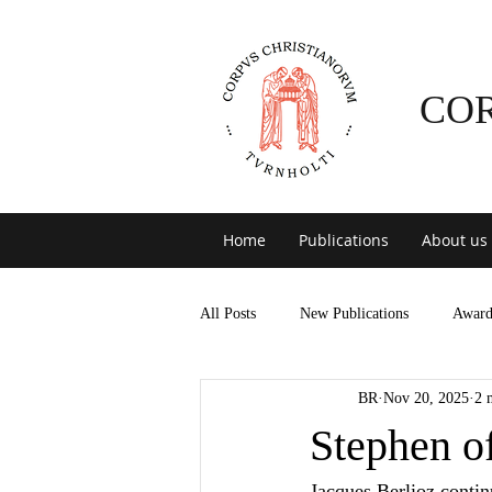
CO
Home
Publications
About us
All Posts
New Publications
Award
BR
Nov 20, 2025
2 
Stephen o
Jacques Berlioz contin