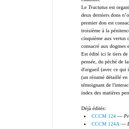
Le 
Tractatus
 est organ
deux derniers dons n’on
premier don est consacr
troisième à la pénitenc
cinquième aux vertus d
consacré aux dogmes et
Est édité ici le tiers 
pensée, du péché de la
d'orgueil (avec ce qui 
(un résumé détaillé en 
témoignant de l'interac
index des matières per
Déjà édités:
CCCM 124
 — 
Pr
CCCM 124A
 — 