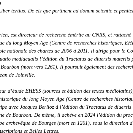
)
Liber tertius. De eis que pertinent ad donum scientie et penit
orien, est directeur de recherche émérite au CNRS, et rattaché
que du long Moyen Age (Centre de recherches historiques, E
cole nationale des chartes de 2006 à 2011. Il dirige pour le C
atio mediaeualis l’édition du Tractatus de diuersis materiis 
Bourbon (mort vers 1261). Il poursuit également des recherch
ean de Joinville.
ieur d’étude EHESS (sources et édition des textes médiolatins)
historique du long Moyen Age (Centre de recherches histori
ipe avec Jacques Berlioz à l’édition du Tractatus de diuersis 
nne de Bourbon. De même, il achève en 2024 l’édition du proc
pe archevêque de Bourges (mort en 1261), sous la direction 
criptions et Belles Lettres.