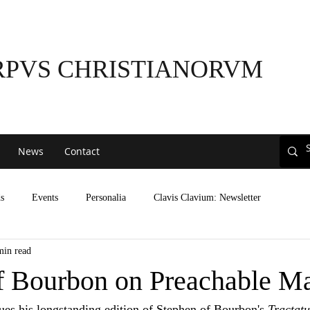
RPVS CHRISTIANORVM
News
Contact
s
Events
Personalia
Clavis Clavium: Newsletter
min read
f Bourbon on Preachable Ma
ues his longstanding edition of Stephen of Bourbon's 
Tractatu