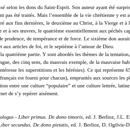
isé selon les dons du Saint-Esprit. Son auteur ayant été surpris
t pas été traités. Mais l’ensemble de la vie chrétienne y est 
é aux fins dernières, le deuxième au Christ, à la Vierge et à l
e et à ses œuvres, le quatrième essentiellement aux péchés cap
e prudence, de tempérance et de force. Le sixième don aurait 
 aux articles de foi, et le septième à l’amour de Dieu.
de la quatrième partie. Y sont abordés les thèmes de la tentation
ngue, des cinq sens, du mauvais exemple, de la mauvaise hab
intéresse les superstitions et les hérésies). Ce qui représente 6
français est fourni pour chacun), empruntés aux sources les pl
tion entre une culture “populaire” et une culture lettrée, latine
met de s’y repérer aisément.
ologus - Liber primus. De dono timoris
, ed. J. Berlioz, J.L.
Liber secundus. De dono pietatis
, ed. J. Berlioz, D. Ogilvie-D