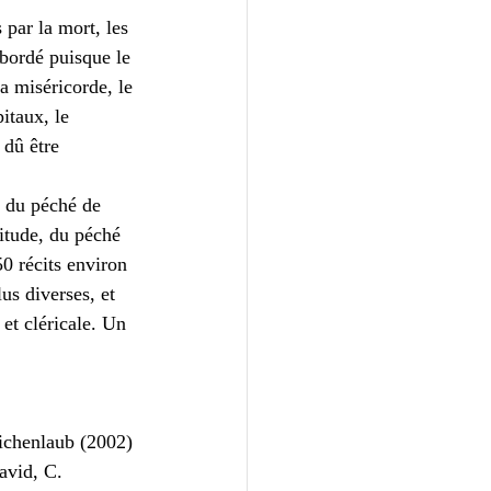
 par la mort, les 
abordé puisque le 
a miséricorde, le 
itaux, le 
dû être 
, du péché de 
itude, du péché 
50 récits environ 
us diverses, et 
 et cléricale. Un 
 Eichenlaub (2002)
avid, C. 