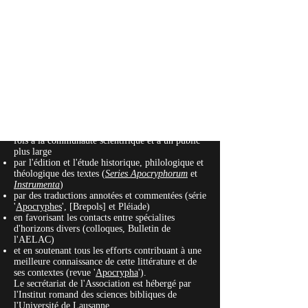
Présentation
L'
Association pour l'étude de la littérature
apocryphe chrétienne
(AELAC), fondée en 1981,
regroupe une soixantaine de chercheurs qui
préparent l'édition d'un texte pour la
Series
apocryphorum
.
Elle s'est donnée comme tâche de rendre
accessible la littérature apocryphe chrétienne à la
fois à la communauté scientifique et à un public
plus large
par l'édition et l'étude historique, philologique et
théologique des textes (
Series Apocryphorum
et
Instrumenta
)
par des traductions annotées et commentées (série
'
Apocryphes
', [Brepols] et Pléiade)
en favorisant les contacts entre spécialites
d'horizons divers (colloques, Bulletin de
l'AELAC)
et en soutenant tous les efforts contribuant à une
meilleure connaissance de cette littérature et de
ses contextes (revue '
Apocrypha
').
Le secrétariat de l'Association est hébergé par
l'Institut romand des sciences bibliques de
l'Université de Lausanne.